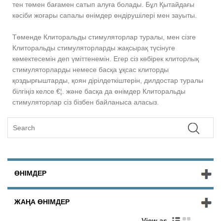
тен төмен бағамен сатып алуға болады. Бұл Қытайдағы
кәсіби жоғары сапалы өнімдер өндірушілері мен зауыты.
Төменде Клиторальды стимуляторлар туралы, мен сізге
Клиторальды стимуляторларды жақсырақ түсінуге
көмектесемін деп үміттенемін. Егер сіз көбірек клиторлық
стимуляторларды немесе басқа ұқсас клиторды
қоздырғыштарды, қоян дірілдеткіштерін, дилдостар туралы
білгіңіз келсе €¦. және басқа да өнімдер Клиторальды
стимуляторлар сіз бізбен байланыса аласыз.
ӨНІМДЕР
ЖАҢА ӨНІМДЕР
View as