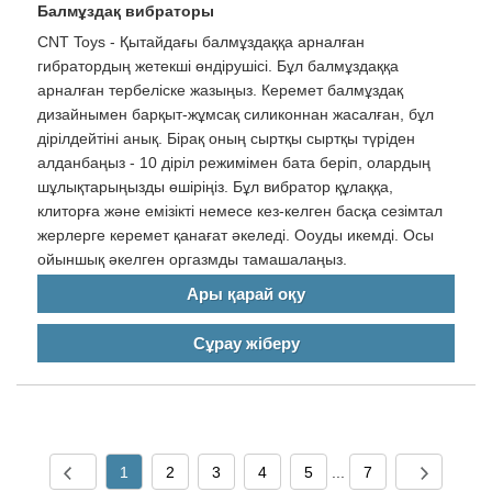
Балмұздақ вибраторы
CNT Toys - Қытайдағы балмұздаққа арналған
гибратордың жетекші өндірушісі. Бұл балмұздаққа
арналған тербеліске жазыңыз. Керемет балмұздақ
дизайнымен барқыт-жұмсақ силиконнан жасалған, бұл
дірілдейтіні анық. Бірақ оның сыртқы сыртқы түріден
алданбаңыз - 10 діріл режимімен бата беріп, олардың
шұлықтарыңызды өшіріңіз. Бұл вибратор құлаққа,
клиторға және емізікті немесе кез-келген басқа сезімтал
жерлерге керемет қанағат әкеледі. Ооуды икемді. Осы
ойыншық әкелген оргазмды тамашалаңыз.
Ары қарай оқу
Сұрау жіберу
1
2
3
4
5
...
7