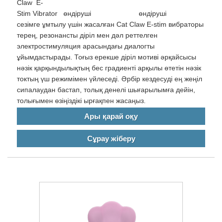
Claw E-
Stim Vibrator өндіруші өнді
сезімге ұмтылу үшін жасалған Cat Claw E-stim вибраторы
терең, резонансты діріл мен дәл реттелген
электростимуляция арасындағы диалогты
ұйымдастырады. Тоғыз ерекше діріл мотиві әрқайсысы
нәзік қарқындылықтың бес градиенті арқылы өтетін нәзік
токтың үш режимімен үйлеседі. Әрбір кездесуді ең жеңіл
сипалаудан бастап, толық денелі шығарылымға дейін,
толығымен өзіңіздікі ырғақпен жасаңыз.
Ары қарай оқу
Сұрау жіберу