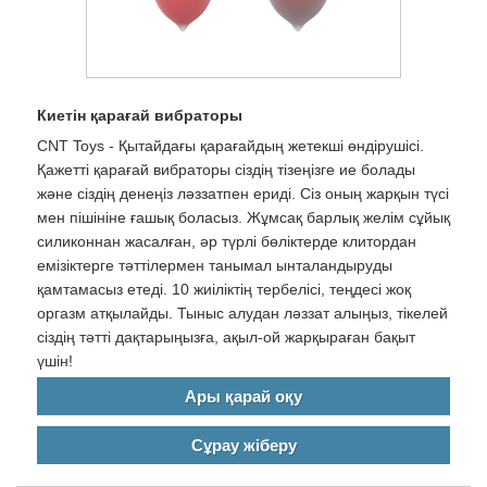
Киетін қарағай вибраторы
CNT Toys - Қытайдағы қарағайдың жетекші өндірушісі.
Қажетті қарағай вибраторы сіздің тізеңізге ие болады
және сіздің денеңіз ләззатпен ериді. Сіз оның жарқын түсі
мен пішініне ғашық боласыз. Жұмсақ барлық желім сұйық
силиконнан жасалған, әр түрлі бөліктерде клитордан
емізіктерге тәттілермен танымал ынталандыруды
қамтамасыз етеді. 10 жиіліктің тербелісі, теңдесі жоқ
оргазм атқылайды. Тыныс алудан ләззат алыңыз, тікелей
сіздің тәтті дақтарыңызға, ақыл-ой жарқыраған бақыт
үшін!
Ары қарай оқу
Сұрау жіберу