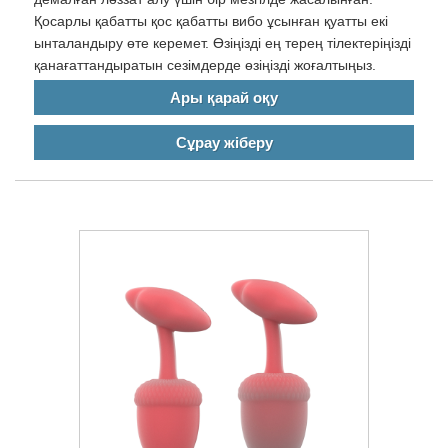
Қосарлы қабатты қос қабатты вибо ұсынған қуатты екі
ынталандыру өте керемет. Өзіңізді ең терең тілектеріңізді
қанағаттандыратын сезімдерде өзіңізді жоғалтыңыз.
Ары қарай оқу
Сұрау жіберу