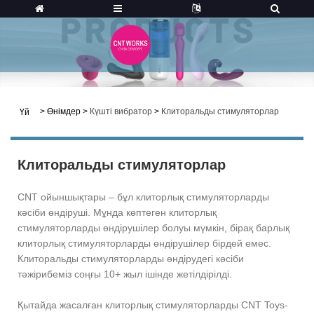
>
Өнімдер
>
Күшті вибратор
>
Клиторальды стимуляторлар
Үй
Клиторальды стимуляторлар
CNT ойыншықтары – бұл клиторлық стимуляторларды
кәсіби өндіруші. Мұнда көптеген клиторлық
стимуляторларды өндірушілер болуы мүмкін, бірақ барлық
клиторлық стимуляторларды өндірушілер бірдей емес.
Клиторальды стимуляторларды өндірудегі кәсіби
тәжірибеміз соңғы 10+ жыл ішінде жетілдірілді.
Қытайда жасалған клиторлық стимуляторларды CNT Toys-