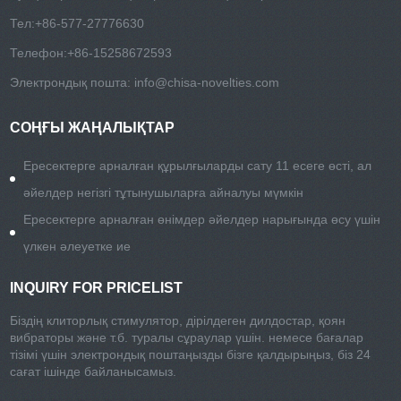
Тел:
+86-577-27776630
Телефон:
+86-15258672593
Электрондық пошта:
info@chisa-novelties.com
СОҢҒЫ ЖАҢАЛЫҚТАР
Ересектерге арналған құрылғыларды сату 11 есеге өсті, ал
әйелдер негізгі тұтынушыларға айналуы мүмкін
Ересектерге арналған өнімдер әйелдер нарығында өсу үшін
үлкен әлеуетке ие
INQUIRY FOR PRICELIST
Біздің клиторлық стимулятор, дірілдеген дилдостар, қоян
вибраторы және т.б. туралы сұраулар үшін. немесе бағалар
тізімі үшін электрондық поштаңызды бізге қалдырыңыз, біз 24
сағат ішінде байланысамыз.