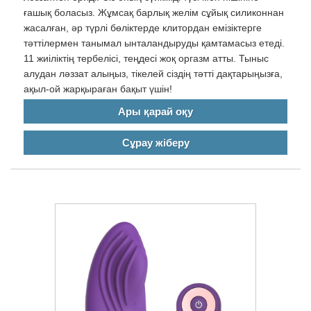
ғашық боласыз. Жұмсақ барлық желім сұйық силиконнан
жасалған, әр түрлі бөліктерде клитордан емізіктерге
тәттілермен танымал ынталандыруды қамтамасыз етеді.
11 жиіліктің тербелісі, теңдесі жоқ оргазм атты. Тыныс
алудан ләззат алыңыз, тікелей сіздің тәтті дақтарыңызға,
ақыл-ой жарқыраған бақыт үшін!
Ары қарай оқу
Сұрау жіберу