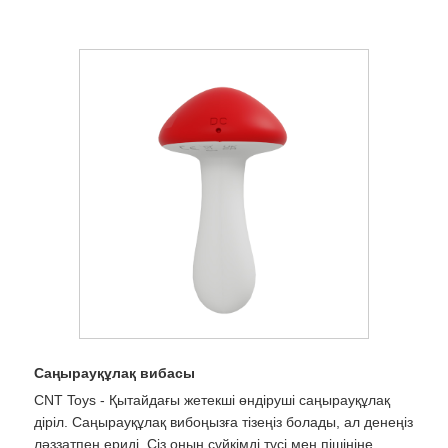
Саңырауқұлақ вибасы
CNT Toys - Қытайдағы жетекші өндіруші саңырауқұлақ
діріл. Саңырауқұлақ вибоңызға тізеңіз болады, ал денеңіз
ләззатпен ериді. Сіз оның сүйкімді түсі мен пішініне