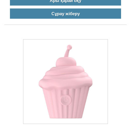
Ары қарай оқу
Сұрау жіберу