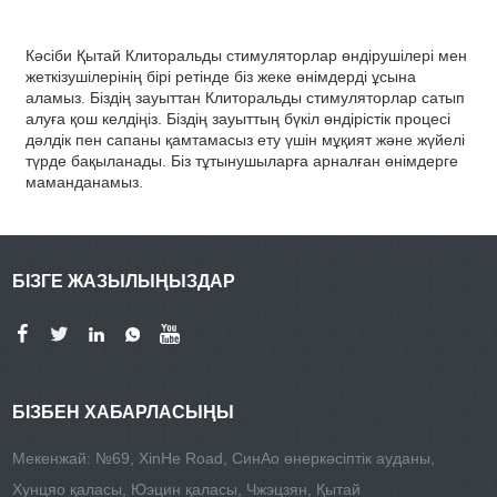
Кәсіби Қытай Клиторальды стимуляторлар өндірушілері мен
жеткізушілерінің бірі ретінде біз жеке өнімдерді ұсына
аламыз. Біздің зауыттан Клиторальды стимуляторлар сатып
алуға қош келдіңіз. Біздің зауыттың бүкіл өндірістік процесі
дәлдік пен сапаны қамтамасыз ету үшін мұқият және жүйелі
түрде бақыланады. Біз тұтынушыларға арналған өнімдерге
маманданамыз.
БІЗГЕ ЖАЗЫЛЫҢЫЗДАР
БІЗБЕН ХАБАРЛАСЫҢЫ
Мекенжай: №69, XinHe Road, СинАо өнеркәсіптік ауданы,
Хунцяо қаласы, Юэцин қаласы, Чжэцзян, Қытай