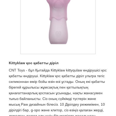
Kittyklaw қос қабатты діріл
CNT Toys - бұл Қытайда Kittyklaw kittyqulaw өндірушісі қос
қабатты өндіруші. Kittyklaw қос қабатты діріл ультра тегіс
силиконнан өмір бойы өзін-өзі ұстады. Оның екі қабатты
бірегей құрылысы жұмсақтық пен қаттылықтың
қанағаттанарлық қоспасын ұсынады, нақты жанасумен
тығыз байланысты. Сіз оның сүйкімді түстерін және
мысық Paw дизайнын білесіз. 10 Дірілдеу режимімен, 10
дірілдігі бар, g-spo және клитор, сіз өзіңіз қалаған жерді,
демалған ләззат алу үшін бір мезгілде жасалынған.