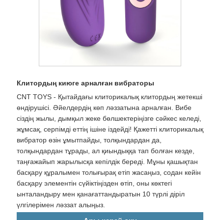
Клитордың киюге арналған вибраторы
CNT TOYS - Қытайдағы клиторикалық клитордың жетекші
өндірушісі. Әйелдердің көп ләззатына арналған. Вибе
сіздің жылы, дымқыл жеке бөлшектеріңізге сәйкес келеді,
жұмсақ, серпімді еттің ішіне іздейді! Қажетті клиторикалық
вибратор өзін ұмытпайды, толқындардан да,
толқындардан тұрады, ал қиындыққа тап болған кезде,
таңғажайып жарылысқа кепілдік береді. Мұны қашықтан
басқару құралымен толығырақ етіп жасаңыз, содан кейін
басқару элементін сүйіктіңізден өтіп, оны көктегі
ынталандыру мен қанағаттандыратын 10 түрлі діріл
үлгілерімен ләззат алыңыз.