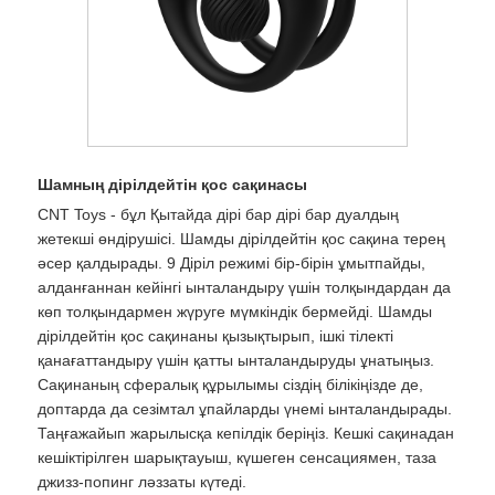
Шамның дірілдейтін қос сақинасы
CNT Toys - бұл Қытайда дірі бар дірі бар дуалдың
жетекші өндірушісі. Шамды дірілдейтін қос сақина терең
әсер қалдырады. 9 Діріл режимі бір-бірін ұмытпайды,
алданғаннан кейінгі ынталандыру үшін толқындардан да
көп толқындармен жүруге мүмкіндік бермейді. Шамды
дірілдейтін қос сақинаны қызықтырып, ішкі тілекті
қанағаттандыру үшін қатты ынталандыруды ұнатыңыз.
Сақинаның сфералық құрылымы сіздің білікіңізде де,
доптарда да сезімтал ұпайларды үнемі ынталандырады.
Таңғажайып жарылысқа кепілдік беріңіз. Кешкі сақинадан
кешіктірілген шарықтауыш, күшеген сенсациямен, таза
джизз-попинг ләззаты күтеді.