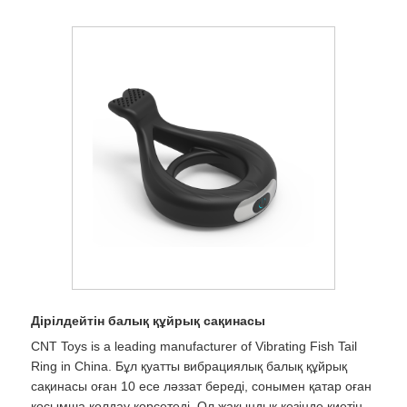
Дірілдейтін балық құйрық сақинасы
CNT Toys is a leading manufacturer of Vibrating Fish Tail
Ring in China. Бұл қуатты вибрациялық балық құйрық
сақинасы оған 10 есе ләззат береді, сонымен қатар оған
қосымша қолдау көрсетеді. Ол жақындық кезінде киетін