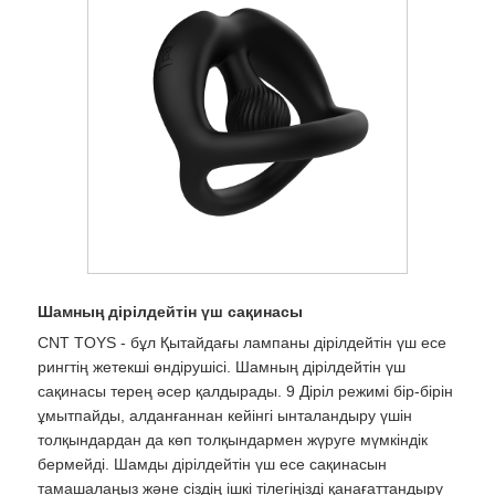
Шамның дірілдейтін үш сақинасы
CNT TOYS - бұл Қытайдағы лампаны дірілдейтін үш есе
рингтің жетекші өндірушісі. Шамның дірілдейтін үш
сақинасы терең әсер қалдырады. 9 Діріл режимі бір-бірін
ұмытпайды, алданғаннан кейінгі ынталандыру үшін
толқындардан да көп толқындармен жүруге мүмкіндік
бермейді. Шамды дірілдейтін үш есе сақинасын
тамашалаңыз және сіздің ішкі тілегіңізді қанағаттандыру