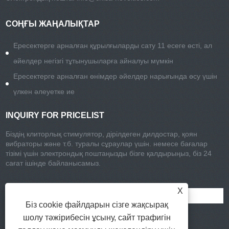
СОҢҒЫ ЖАҢАЛЫҚТАР
Ересектерге арналған құрылғыларды сату 11 есеге өсті, ал
әйелдер негізгі тұтынушыларға айналуы мүмкін
Ересектерге арналған өнімдер әйелдер нарығында өсу үшін
үлкен әлеуетке ие
INQUIRY FOR PRICELIST
Біздің клиторлық стимулятор, дірілдеген дилдостар, қоян
вибраторы және т.б. туралы сұраулар үшін. немесе бағалар
тізімі үшін электрондық поштаңызды бізге қалдырыңыз, біз 24
сағат ішінде байланысамыз.
X
Біз cookie файлдарын сізге жақсырақ
шолу тәжірибесін ұсыну, сайт трафигін