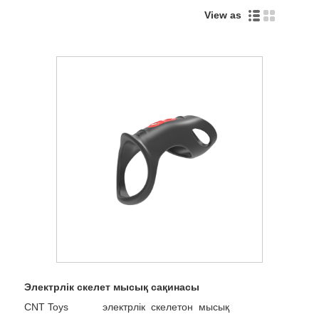
View as
Электрлік скелет мысық сақинасы
CNT Toys электрлік скелетон мысық