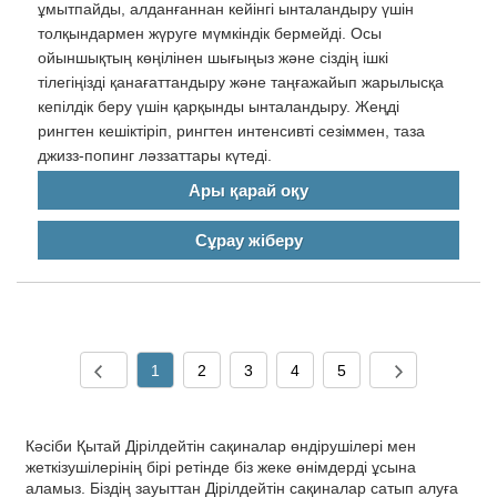
ұмытпайды, алданғаннан кейінгі ынталандыру үшін
толқындармен жүруге мүмкіндік бермейді. Осы
ойыншықтың көңілінен шығыңыз және сіздің ішкі
тілегіңізді қанағаттандыру және таңғажайып жарылысқа
кепілдік беру үшін қарқынды ынталандыру. Жеңді
рингтен кешіктіріп, рингтен интенсивті сезіммен, таза
джизз-попинг ләззаттары күтеді.
Ары қарай оқу
Сұрау жіберу
1
2
3
4
5
Кәсіби Қытай Дірілдейтін сақиналар өндірушілері мен
жеткізушілерінің бірі ретінде біз жеке өнімдерді ұсына
аламыз. Біздің зауыттан Дірілдейтін сақиналар сатып алуға