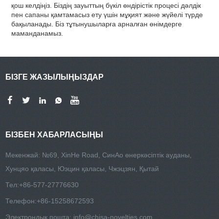
қош келдіңіз. Біздің зауыттың бүкіл өндірістік процесі дәлдік
пен сапаны қамтамасыз ету үшін мұқият және жүйелі түрде
бақыланады. Біз тұтынушыларға арналған өнімдерге
маманданамыз.
БІЗГЕ ЖАЗЫЛЫҢЫЗДАР
БІЗБЕН ХАБАРЛАСЫҢЫ
Мекенжай: №69, XinHe Road, СинАо өнеркәсіптік ауданы,
Хунцяо қаласы, Юэцин қаласы, Чжэцзян, Қытай
Тел:
+86-577-27776630
Телефон:
+86-15258672593
Электрондық пошта:
info@chisa-novelties.com