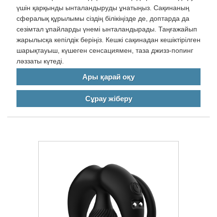
үшін қарқынды ынталандыруды ұнатыңыз. Сақинаның
сфералық құрылымы сіздің білікіңізде де, доптарда да
сезімтал ұпайларды үнемі ынталандырады. Таңғажайып
жарылысқа кепілдік беріңіз. Кешкі сақинадан кешіктірілген
шарықтауыш, күшеген сенсациямен, таза джизз-попинг
ләззаты күтеді.
Ары қарай оқу
Сұрау жіберу