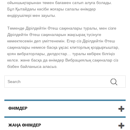
ойыншықтарынан төмен бағамен сатып алуға болады.
Бұл Қытайдағы кәсіби жоғары сапалы өнімдер
өндірушілері мен зауыты.
Төменде Дірілдейтін Әтеш сақиналары туралы, мен сізге
Дірілдейтін Әтеш сақиналарын жақсырақ түсінуге
көмектесемін деп үміттенемін. Егер сіз Дірілдейтін Әтеш
сақиналары немесе басқа ұқсас клиторлық қоздырғыштар,
қоян вибраторлары, дилдостар… туралы көбірек білгіңіз
келсе. және басқа да өнімдер Вибрациялық сақиналар сіз
бізбен байланыса аласыз.
ӨНІМДЕР
ЖАҢА ӨНІМДЕР