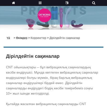
>
Өнімдер
>
Коррингтер
>
Дірілдейтін сақиналар
Үй
Дірілдейтін сақиналар
CNT ойыншықтары – бұл вибрациялық сақиналардың
кәсіби өндірушісі. Мұнда көптеген вибрациялық сақиналар
өндірушілері болуы мүмкін, бірақ барлық вибрациялық
сақиналар өндірушілері бірдей емес. Дірілдейтін
сақиналарды өндірудегі біздің кәсіби тәжірибеміз соңғы
10+ жыл ішінде жетілдірілді.
Қытайда жасалған вибрациялық сақиналарды CNT