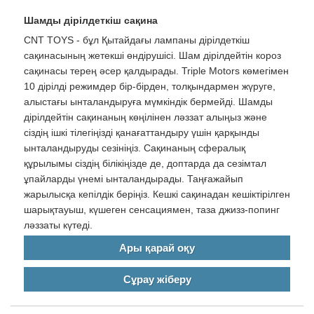
Шамды дірілдеткіш сақина
CNT TOYS - бұл Қытайдағы лампаны дірілдеткіш
сақинасының жетекші өндірушісі. Шам дірілдейтін короз
сақинасы терең әсер қалдырады. Triple Motors көмегімен
10 дірілді режимдер бір-бірден, толқындармен жүруге,
алыстағы ынталандыруға мүмкіндік бермейді. Шамды
дірілдейтін сақинаның көңілінен ләззат алыңыз және
сіздің ішкі тілегіңізді қанағаттандыру үшін қарқынды
ынталандыруды сезініңіз. Сақинаның сфералық
құрылымы сіздің білікіңізде де, доптарда да сезімтал
ұпайларды үнемі ынталандырады. Таңғажайып
жарылысқа кепілдік беріңіз. Кешкі сақинадан кешіктірілген
шарықтауыш, күшеген сенсациямен, таза джизз-попинг
ләззаты күтеді.
Ары қарай оқу
Сұрау жіберу