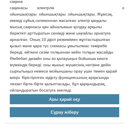
сақ
сақинасы электрлік ойыншы
ойыншықтары ойыншықтары ойыншықтары. Жұмсақ,
икемді сұйық силиконнан жасалған электр қаңқалы
мысық сақинасы қан айналымын қолдау арқылы
беріктікті арттыратын сенімді және ыңғайлы орнатуға
арналған. Оның 10 діріл режимімен жұптастырылған
қызыл және қара түс схемасы ұмытылмас тәжірибе
береді, өйткені сезім толқыннан кейін толқын жасайды.
Әмбебап дизайн оны өз қалауыңыз бойынша киюге
мүмкіндік береді: оны жыныс мүшесінің негізіне дейін
сырғытыңыз немесе мойыншаны орау үшін төмен қарай
киіңіз. Кірістірілген кідірту функциясының арқасында
ләззат бірте-бірте қалыптасады, бұл қарқындырақ,
ойландыратын босатуға әкеледі.
Ары қарай оқу
Сұрау жіберу