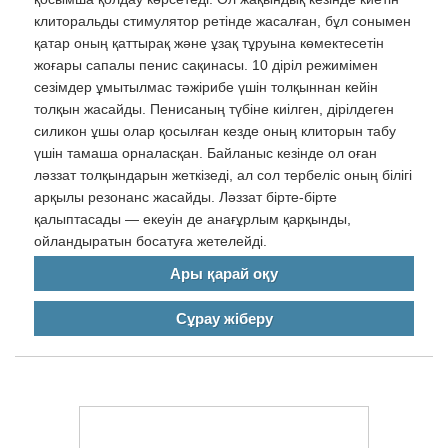
клиторальды стимулятор ретінде жасалған, бұл сонымен
қатар оның қаттырақ және ұзақ тұруына көмектесетін
жоғары сапалы пенис сақинасы. 10 діріл режимімен
сезімдер ұмытылмас тәжірибе үшін толқыннан кейін
толқын жасайды. Пенисаның түбіне киілген, дірілдеген
силикон ұшы олар қосылған кезде оның клиторын табу
үшін тамаша орналасқан. Байланыс кезінде ол оған
ләззат толқындарын жеткізеді, ал сол тербеліс оның білігі
арқылы резонанс жасайды. Ләззат бірте-бірте
қалыптасады — екеуін де анағұрлым қарқынды,
ойландыратын босатуға жетелейді.
Ары қарай оқу
Сұрау жіберу