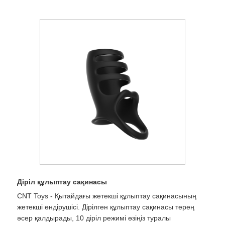
Діріл құлыптау сақинасы
CNT Toys - Қытайдағы жетекші құлыптау сақинасының
жетекші өндірушісі. Дірілген құлыптау сақинасы терең
әсер қалдырады, 10 діріл режимі өзіңіз туралы